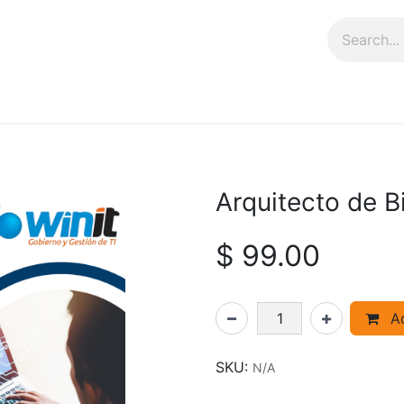
rs
Shop
Arquitecto de B
$
99.00
Ad
SKU:
N/A