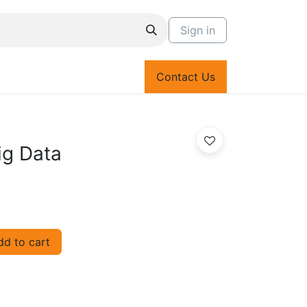
Sign in
Contact Us
ig Data
d to cart