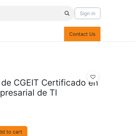
Sign in
Contact Us
de CGEIT Certificado en
resarial de TI
d to cart