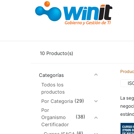
Cursos y Capacitaciones
Capacitació
10
Producto(s)
Produc
Categorías
IS
Todos los
productos
La seg
(29)
Por Categoria
negoci
Por
estánd
(38)
Organismo
Certificador
(6)
Cursos ISACA