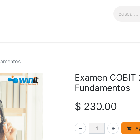
n
Talleres
Tienda
damentos
Examen COBIT 2
Fundamentos
$
230.00
Ag