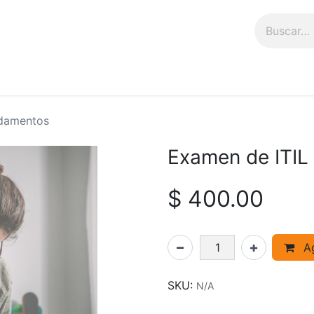
n
Talleres
Tienda
ndamentos
Examen de ITIL
$
400.00
Ag
SKU:
N/A