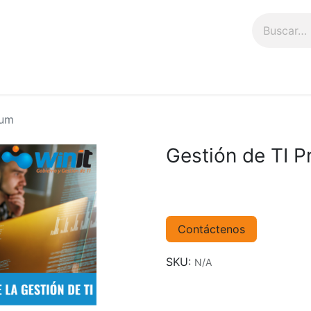
n
Talleres
Tienda
ium
Gestión de TI 
Contáctenos
SKU:
N/A