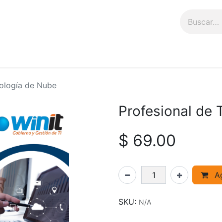
n
Talleres
Tienda
nología de Nube
Profesional de
$
69.00
Ag
SKU:
N/A